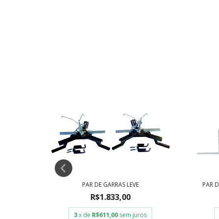
LINHA
PAR DE GARRAS LEVE
PAR D
R$1.833,00
3
x de
R$611,00
sem juros