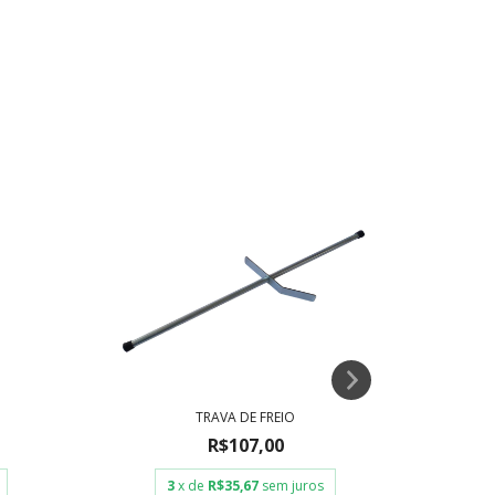
TRAVA DE FREIO
PAR D
R$107,00
3
x de
R$35,67
sem juros